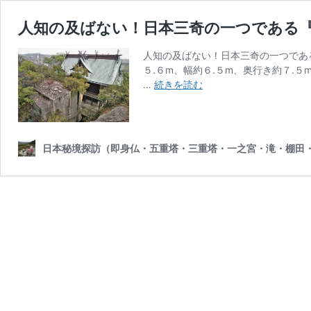
人知の及ばない！日本三奇の一つである
人知の及ばない！日本三奇の一つであ
５.６m、幅約６.５m、奥行き約７.
人
…
続きを読む
知
の
及
ば
日本秘境探訪（即身仏・五重塔・三重塔・一之宮・滝・棚田
な
い！
日
本
三
奇
の
一
つ
で
あ