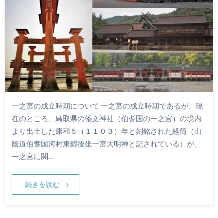
一之宮の成立時期について 一之宮の成立時期であるが、現
在のところ、鳥取県の倭文神社（伯耆国の一之宮）の境内
より出土した康和５（１１０３）年と刻銘された経筒（山
陰道伯耆国河村東郷後坐一宮大明神と記されている）が、
一之宮に関…
続きを読む