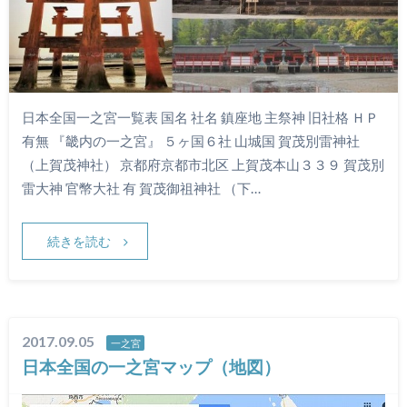
日本全国一之宮一覧表 国名 社名 鎮座地 主祭神 旧社格 ＨＰ
有無 『畿内の一之宮』 ５ヶ国６社 山城国 賀茂別雷神社
（上賀茂神社） 京都府京都市北区 上賀茂本山３３９ 賀茂別
雷大神 官幣大社 有 賀茂御祖神社 （下…
続きを読む
2017.09.05
一之宮
日本全国の一之宮マップ（地図）