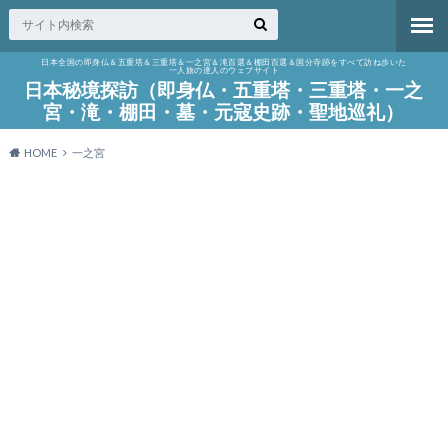
日本全国の即身仏＆五重塔＆三重塔＆一之宮＆滝百選＆棚田百選＆国分寺跡をすべて訪ね歩いた
一人旅の達人のウェブサイト
日本秘境探訪（即身仏・五重塔・三重塔・一之
宮・滝・棚田・墓・元寇史跡・聖地巡礼）
HOME
一之宮