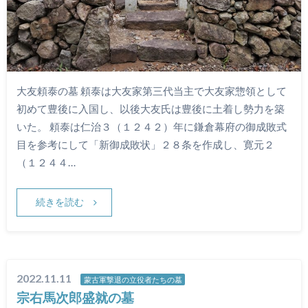
大友頼泰の墓 頼泰は大友家第三代当主で大友家惣領として
初めて豊後に入国し、以後大友氏は豊後に土着し勢力を築
いた。 頼泰は仁治３（１２４２）年に鎌倉幕府の御成敗式
目を参考にして「新御成敗状」２８条を作成し、寛元２
（１２４４…
続きを読む
2022.11.11
蒙古軍撃退の立役者たちの墓
宗右馬次郎盛就の墓