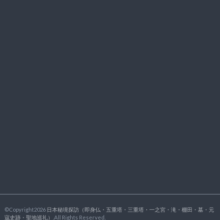
©Copyright2026
日本秘境探訪（即身仏・五重塔・三重塔・一之宮・滝・棚田・墓・元
寇史跡・聖地巡礼）
.All Rights Reserved.