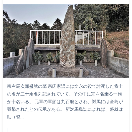
宗右馬次郎盛就の墓 宗氏家譜には文永の役で討死した将士
の名が三十余名列記されていて、その中に宗を名乗る一族
が十名いる。 元軍の軍船は九百艘とされ、対馬には全島が
襲撃されたとの伝承がある。 新対馬島誌によれば、盛就は
助（資…