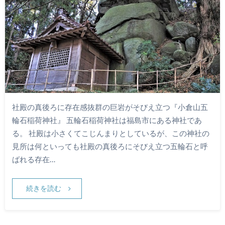
社殿の真後ろに存在感抜群の巨岩がそびえ立つ『小倉山五
輪石稲荷神社』 五輪石稲荷神社は福島市にある神社であ
る。 社殿は小さくてこじんまりとしているが、この神社の
見所は何といっても社殿の真後ろにそびえ立つ五輪石と呼
ばれる存在…
続きを読む