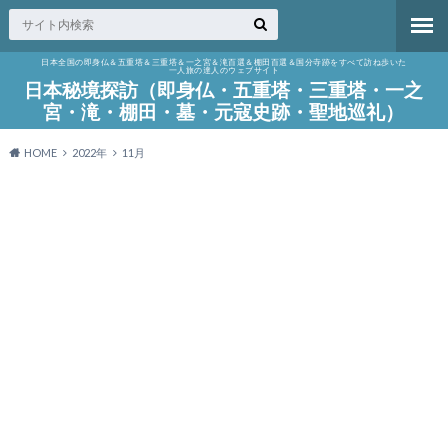
日本全国の即身仏＆五重塔＆三重塔＆一之宮＆滝百選＆棚田百選＆国分寺跡をすべて訪ね歩いた
一人旅の達人のウェブサイト
日本秘境探訪（即身仏・五重塔・三重塔・一之
宮・滝・棚田・墓・元寇史跡・聖地巡礼）
HOME
2022年
11月