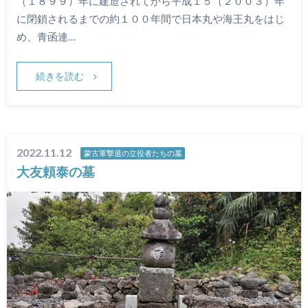
（１８９９）年に建造されてから平成１５（２００３）年
に閉鎖されるまでの約１００年間で日本丸や海王丸をはじ
め、青函連…
続きを読む
2022.11.12
蒙古軍撃退の立役者たちの墓
大友頼泰の墓