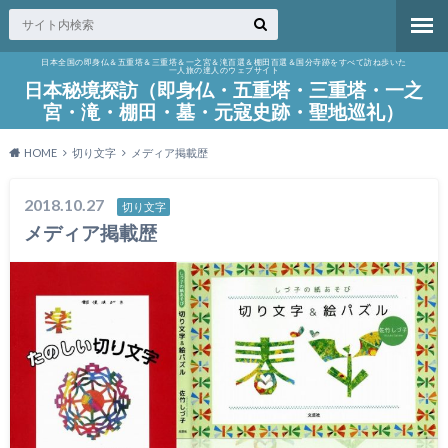
日本全国の即身仏＆五重塔＆三重塔＆一之宮＆滝百選＆棚田百選＆国分寺跡をすべて訪ね歩いた
一人旅の達人のウェブサイト
日本秘境探訪（即身仏・五重塔・三重塔・一之
宮・滝・棚田・墓・元寇史跡・聖地巡礼）
HOME
切り文字
メディア掲載歴
2018.10.27
切り文字
メディア掲載歴