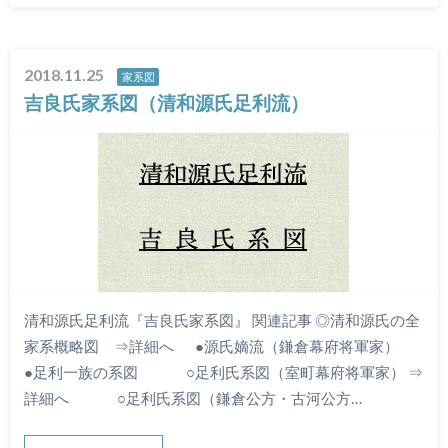
2018.11.25
家系図
吉良氏家系図（清和源氏足利流）
清和源氏足利流『吉良氏家系図』 関連記事 ◎清和源氏の全
家系概略図 ⇒詳細へ ●源氏嫡流（鎌倉幕府将軍家）
●足利一族の系図 ○足利氏系図（室町幕府将軍家） ⇒
詳細へ ○足利氏系図（鎌倉公方・古河公方…