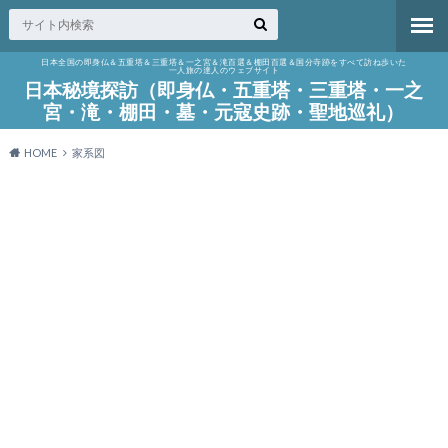
日本全国の即身仏＆五重塔＆三重塔＆一之宮＆滝百選＆棚田百選＆国分寺跡をすべて訪ね歩いた
一人旅の達人のウェブサイト
日本秘境探訪（即身仏・五重塔・三重塔・一之
宮・滝・棚田・墓・元寇史跡・聖地巡礼）
HOME
家系図