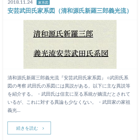
2018.11.24
家系図
安芸武田氏家系図（清和源氏新羅三郎義光流）
清和源氏新羅三郎義光流『安芸武田氏家系図』 ○武田氏系
図の考察 武田氏の系図には異説がある。以下に主な異説等
を紹介する。 ・武田氏は信玄に至る系統が嫡流だとされて
いるが、これに対する異論も少なくない。 ・武田家の家祖
義光…
続きを読む