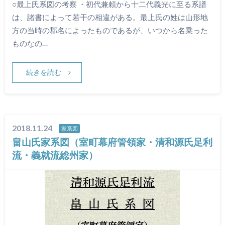
○最上氏系図の考察 ・初代兼頼から十二代義光に至る系譜
は、諸書によって若干の相違がある。最上氏の姓は山形地
方の当時の郡名によったものであるが、いつから名乗った
ものなの…
続きを読む
2018.11.24
家系図
畠山氏家系図（室町幕府管領家・清和源氏足利
流・義就流総州家）