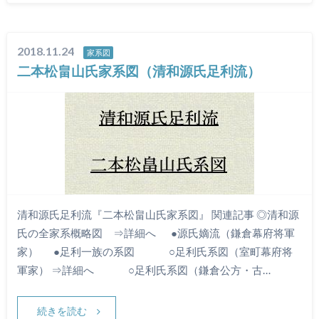
2018.11.24
家系図
二本松畠山氏家系図（清和源氏足利流）
清和源氏足利流『二本松畠山氏家系図』 関連記事 ◎清和源
氏の全家系概略図 ⇒詳細へ ●源氏嫡流（鎌倉幕府将軍
家） ●足利一族の系図 ○足利氏系図（室町幕府将
軍家） ⇒詳細へ ○足利氏系図（鎌倉公方・古…
続きを読む