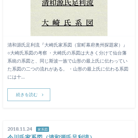
清和源氏足利流『大崎氏家系図（室町幕府奥州探題家）』
○大崎氏系図の考察 ・大崎氏の系図は大きく分けて仙台藩
系統の系図と、同じ斯波一族で山形の最上氏に伝わってい
た系図の二つの流れがある。 ・山形の最上氏に伝わる系図
には十…
続きを読む
2018.11.24
家系図
今川氏家系図（清和源氏足利流）