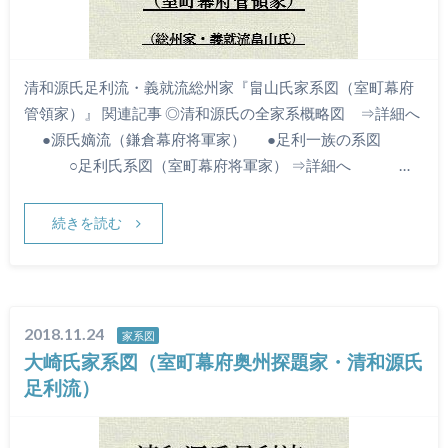
清和源氏足利流・義就流総州家『畠山氏家系図（室町幕府
管領家）』 関連記事 ◎清和源氏の全家系概略図 ⇒詳細へ
●源氏嫡流（鎌倉幕府将軍家） ●足利一族の系図
○足利氏系図（室町幕府将軍家） ⇒詳細へ …
続きを読む
2018.11.24
家系図
大崎氏家系図（室町幕府奥州探題家・清和源氏
足利流）