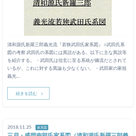
清和源氏新羅三郎義光流『若狭武田氏家系図』 ○武田氏系
図の考察 武田氏の系図には異説がある。以下に主な異説等
を紹介する。 ・武田氏は信玄に至る系統が嫡流だとされて
いるが、これに対する異論も少なくない。 ・武田家の家祖
義光…
続きを読む
2018.11.25
家系図
三戸・盛岡南部氏家系図（清和源氏新羅三郎義