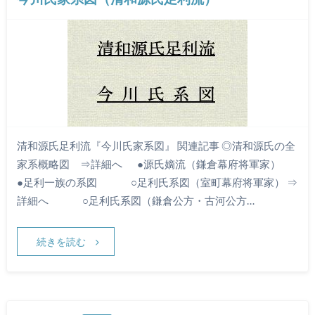
清和源氏足利流『今川氏家系図』 関連記事 ◎清和源氏の全
家系概略図 ⇒詳細へ ●源氏嫡流（鎌倉幕府将軍家）
●足利一族の系図 ○足利氏系図（室町幕府将軍家） ⇒
詳細へ ○足利氏系図（鎌倉公方・古河公方…
続きを読む