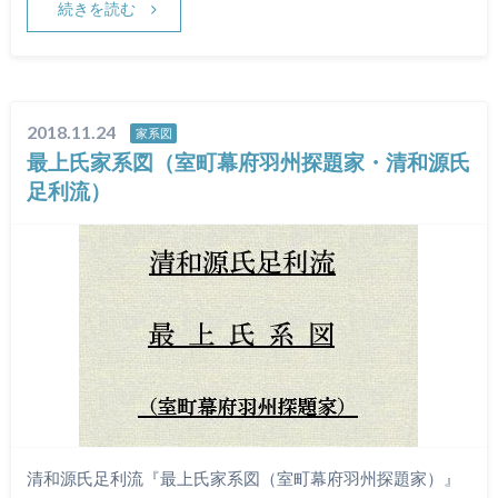
続きを読む
2018.11.24
家系図
最上氏家系図（室町幕府羽州探題家・清和源氏
足利流）
清和源氏足利流『最上氏家系図（室町幕府羽州探題家）』