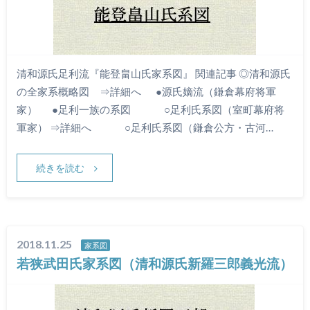
清和源氏足利流『能登畠山氏家系図』 関連記事 ◎清和源氏
の全家系概略図 ⇒詳細へ ●源氏嫡流（鎌倉幕府将軍
家） ●足利一族の系図 ○足利氏系図（室町幕府将
軍家） ⇒詳細へ ○足利氏系図（鎌倉公方・古河…
続きを読む
2018.11.25
家系図
若狭武田氏家系図（清和源氏新羅三郎義光流）