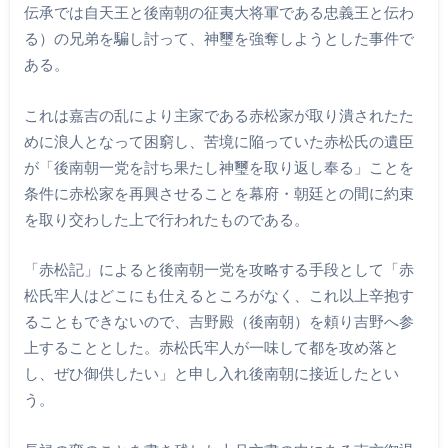
伝承では自天王と後南朝の征夷大将軍である忠義王と伝わ
る）の兄弟を騙し討って、神璽を強奪しようとした事件で
ある。
これは嘉吉の乱により主家である赤松家が取り潰されたた
めに浪人となって困窮し、苦境に陥っていた赤松氏の遺臣
が「後南朝一党を討ち果たし神璽を取り返し奉る」ことを
条件に赤松家を再興させることを幕府・朝廷との間に約束
を取り交わした上で行われたものである。
「赤松記」によると後南朝一党を攻略する手段として「赤
松氏牢人はどこにも仕えるところがなく、これ以上辛抱す
ることもできないので、吉野殿（後南朝）を頼り吉野へ参
上することとした。赤松氏牢人が一味して都を攻め落と
し、ぜひ御供したい」と申し入れ後南朝に接近したとい
う。