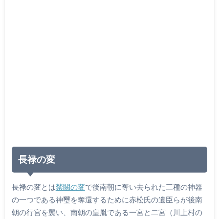
長禄の変
長禄の変とは
禁闕の変
で後南朝に奪い去られた三種の神器
の一つである神璽を奪還するために赤松氏の遺臣らが後南
朝の行宮を襲い、南朝の皇胤である一宮と二宮（川上村の