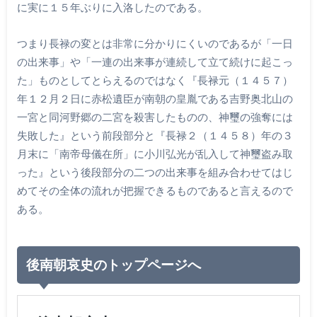
に実に１５年ぶりに入洛したのである。
つまり長禄の変とは非常に分かりにくいのであるが「一日
の出来事」や「一連の出来事が連続して立て続けに起こっ
た」ものとしてとらえるのではなく『長禄元（１４５７）
年１２月２日に赤松遺臣が南朝の皇胤である吉野奥北山の
一宮と同河野郷の二宮を殺害したものの、神璽の強奪には
失敗した』という前段部分と『長禄２（１４５８）年の３
月末に「南帝母儀在所」に小川弘光が乱入して神璽盗み取
った』という後段部分の二つの出来事を組み合わせてはじ
めてその全体の流れが把握できるものであると言えるので
ある。
後南朝哀史のトップページへ