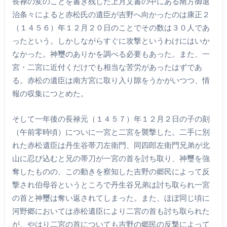
長禄の変のことを書き残した上月文書の中にある南方御退
治条々によると赤松氏の遺臣が吉野へ向かったのは康正２
（１４５６）年１２月２０日のことでその数は３０人であ
ったという。しかしながらすぐに攻撃というわけにはいか
なかった。神璽のありかを調べる必要もあった。また、一
宮・二宮に近付くだけでも相当な苦労があったはずであ
る。赤松の遺臣は南方宮に取り入り隙をうかがいつつ、情
報の収集につとめた。
そして一年後の長禄元（１４５７）年１２月２日の子の刻
（午前零時頃）についに一宮と二宮を襲撃した。二手に別
れた赤松遺臣は丹生谷帯刀左衛門、同四郎左衛門兄弟が北
山に忍び込むと兄の帯刀が一宮の首を討ち取り、神璽を強
奪したものの、この動きを察知した吉野の郷民によって反
撃され伯母谷というところで丹生谷兄弟は討ち取られ一宮
の首と神璽は奪い返されてしまった。また、ほぼ同じ頃に
河野郷においては赤松遺臣により二宮の首も討ち取られた
が、やはり二宮の首についても吉野の郷民の反撃によって