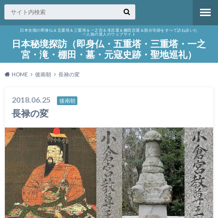
日本全国の即身仏＆五重塔＆三重塔＆一之宮＆滝百選＆棚田百選＆国分寺跡をすべて訪ね歩いた
一人旅の達人のウェブサイト
日本秘境探訪（即身仏・五重塔・三重塔・一之
宮・滝・棚田・墓・元寇史跡・聖地巡礼）
HOME
後南朝
長禄の変
2018.06.25
後南朝
長禄の変