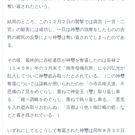
奪い返されたという。
結局のところ、この１２月２日の襲撃では両宮（一宮・二
宮）の殺害には成功し、一旦は神璽の強奪をしたものの吉
野の郷民の反撃により神璽は奪い返されてしまったのであ
る。
その後、最終的に赤松遺臣が神璽を奪還したのは長禄２
（１４５８）年の３月末で「南帝母儀在所」に小川弘光が
乱入してついに神璽盗み取ったとされている。（この神璽
奪還については謀略が用いられたのか「小寺兵衛入道、不
思儀の了見をめぐらし、重ねて神金玉（璽）取り返し奉
る」「種々調略をめぐらし、重ねて執り返し奉る」「悪党
を入れ盗み取りおわんぬ」「京都より色々御計略の処」な
どと書き残されている。）
いずれにしてもこうして奪還された神璽は同年８月３０日