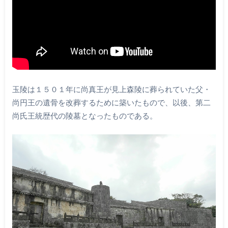
玉陵は１５０１年に尚真王が見上森陵に葬られていた父・
尚円王の遺骨を改葬するために築いたもので、以後、第二
尚氏王統歴代の陵墓となったものである。