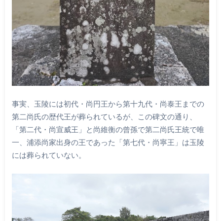
事実、玉陵には初代・尚円王から第十九代・尚泰王までの
第二尚氏の歴代王が葬られているが、この碑文の通り、
「第二代・尚宣威王」と尚維衡の曾孫で第二尚氏王統で唯
一、浦添尚家出身の王であった「第七代・尚寧王」は玉陵
には葬られていない。