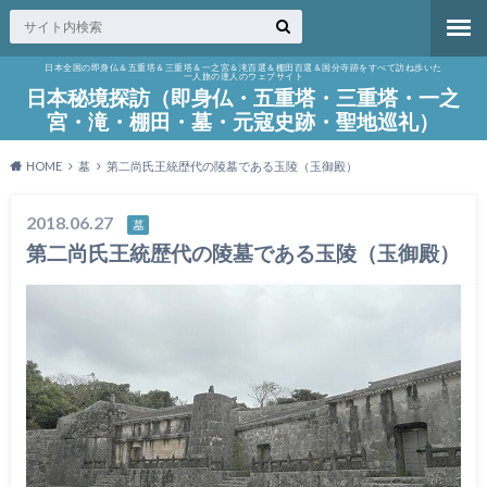
日本全国の即身仏＆五重塔＆三重塔＆一之宮＆滝百選＆棚田百選＆国分寺跡をすべて訪ね歩いた
一人旅の達人のウェブサイト
日本秘境探訪（即身仏・五重塔・三重塔・一之
宮・滝・棚田・墓・元寇史跡・聖地巡礼）
HOME
墓
第二尚氏王統歴代の陵墓である玉陵（玉御殿）
2018.06.27
墓
第二尚氏王統歴代の陵墓である玉陵（玉御殿）