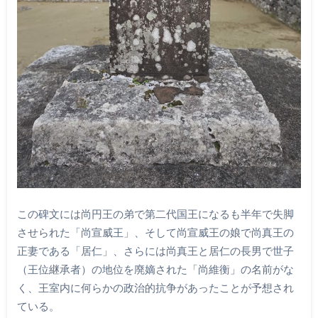
この碑文には尚円王の弟で第二代国王になるも半年で失脚
させられた「尚宣威王」、そして尚宣威王の娘で尚真王の
正妻である「居仁」、さらには尚真王と居仁の長男で世子
（王位継承者）の地位を廃嫡された「尚維衡」の名前がな
く、王室内に何らかの政治的抗争があったことが予想され
ている。