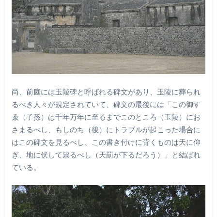
尚、前庭には玉陵碑と呼ばれる碑文があり、玉陵に葬られ
るべき人々が規定されていて、碑文の最後には「この御す
ゑ（子孫）は千年万年に至るまでこのところ（玉陵）にお
さまるべし、もしのち（後）にトラブルが起こった場合に
はこの碑文を見るべし、この書き付けに背くものは天に仰
ぎ、地に伏して祟るべし（天罰が下るだろう）」と結ばれ
ている。