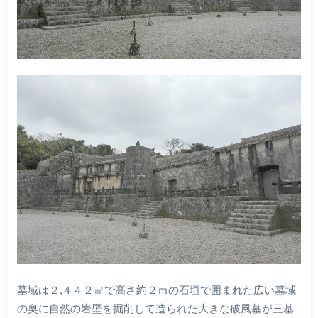
墓域は２,４４２㎡で高さ約２ｍの石垣で囲まれた広い墓域
の奥に自然の岩壁を掘削して造られた大きな破風墓が三基