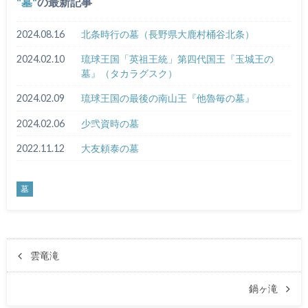
墓
の最新記事
2024.08.16
北条時行の墓（長野県大鹿村桶谷北条）
2024.02.10
琉球王国「英祖王統」第四代国王『玉城王の
墓』（タカラグスク）
2024.02.09
琉球王国の最後の南山王『他魯毎の墓』
2024.02.06
少弐資時の墓
2022.11.12
大友頼泰の墓
墓
雲竜滝
鍋ヶ滝