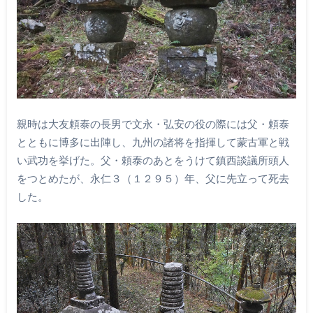
親時は大友頼泰の長男で文永・弘安の役の際には父・頼泰
とともに博多に出陣し、九州の諸将を指揮して蒙古軍と戦
い武功を挙げた。父・頼泰のあとをうけて鎮西談議所頭人
をつとめたが、永仁３（１２９５）年、父に先立って死去
した。