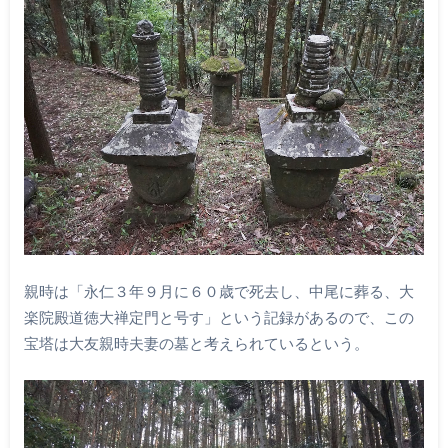
親時は「永仁３年９月に６０歳で死去し、中尾に葬る、大
楽院殿道徳大禅定門と号す」という記録があるので、この
宝塔は大友親時夫妻の墓と考えられているという。