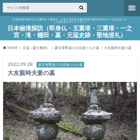
日本全国の即身仏＆五重塔＆三重塔＆一之宮＆滝百選＆棚田百選＆国分寺跡をすべて訪ね歩いた
一人旅の達人のウェブサイト
日本秘境探訪（即身仏・五重塔・三重塔・一之
宮・滝・棚田・墓・元寇史跡・聖地巡礼）
HOME
元寇（蒙古襲来）
蒙古軍撃退の立役者たちの墓
大友親時夫妻の墓
2022.09.28
蒙古軍撃退の立役者たちの墓
大友親時夫妻の墓