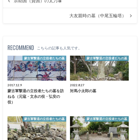
宗助国（資国）の太刀塚
大友親時の墓（中尾五輪塔）
RECOMMEND
こちらの記事も人気です。
蒙古軍撃退の立役者たちの墓
蒙古軍撃退の立役者たちの墓
2017.12.9
2022.8.27
蒙古軍撃退の立役者たちの墓を訪
対馬小太郎の墓
ねる（元寇・文永の役・弘安の
役）
蒙古軍撃退の立役者たちの墓
蒙古軍撃退の立役者たちの墓