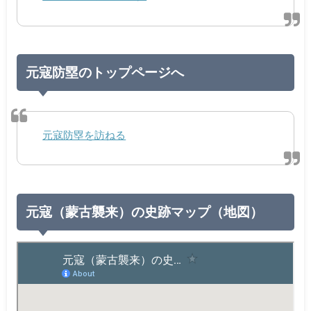
元寇防塁のトップページへ
元寇防塁を訪ねる
元寇（蒙古襲来）の史跡マップ（地図）