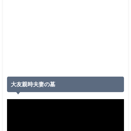
大友親時夫妻の墓