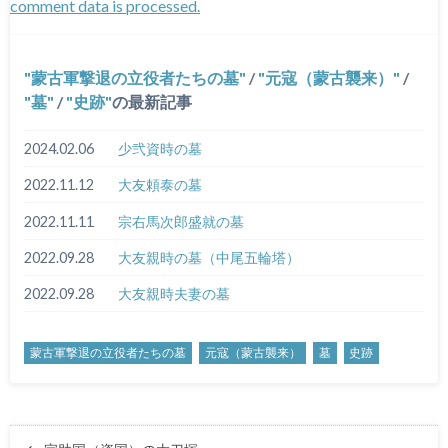
comment data is processed.
蒙古軍撃退の立役者たちの墓
/
元寇（蒙古襲来）
/
墓
/
史跡
の最新記事
2024.02.06
少弐資時の墓
2022.11.12
大友頼泰の墓
2022.11.11
宗右馬次郎盛就の墓
2022.09.28
大友親時の墓（中尾五輪塔）
2022.09.28
大友親時夫妻の墓
蒙古軍撃退の立役者たちの墓
元寇（蒙古襲来）
墓
史跡