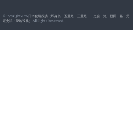
©Copyright2026
日本秘境探訪（即身仏・五重塔・三重塔・一之宮・滝・棚田・墓・元
寇史跡・聖地巡礼）
.All Rights Reserved.