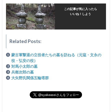
この記事が気に入ったら
いいね！しよう
Related Posts:
蒙古軍撃退の立役者たちの墓を訪ねる（元寇・文永の
役・弘安の役）
対馬小太郎の墓
兵衛次郎の墓
大矢野氏関係五輪塔群