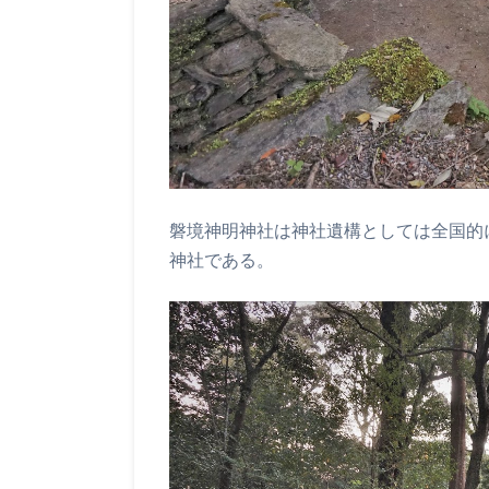
磐境神明神社は神社遺構としては全国的
神社である。