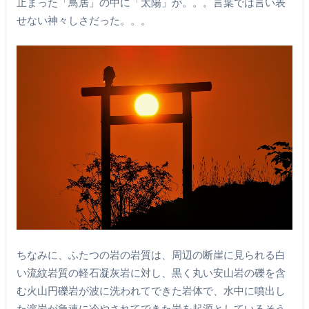
止まった「鳥居」の中に「太陽」が。。。言葉では言い表
せない神々しさだった。。。
ちなみに、ふたつの岩の岩質は、周辺の断崖に見られる白
い流紋岩質の軽石凝灰岩に対し、黒く丸い安山岩の礫を含
む火山円礫岩が波に洗われてできた岩体で、水中に噴出し
た溶岩が急速に冷やされてできた岩を起源としているそう