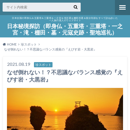
日本全国の即身仏＆五重塔＆三重塔＆一之宮＆滝百選＆棚田百選＆国分寺跡をすべて訪ね歩いた
一人旅の達人のウェブサイト
日本秘境探訪（即身仏・五重塔・三重塔・一之
宮・滝・棚田・墓・元寇史跡・聖地巡礼）
HOME
珍スポット
なぜ倒れない！？不思議なバランス感覚の『えびす岩・大黒岩』
2021.08.19
珍スポット
なぜ倒れない！？不思議なバランス感覚の『え
びす岩・大黒岩』