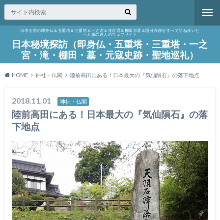
日本全国の即身仏＆五重塔＆三重塔＆一之宮＆滝百選＆棚田百選＆国分寺跡をすべて訪ね歩いた
一人旅の達人のウェブサイト
日本秘境探訪（即身仏・五重塔・三重塔・一之
宮・滝・棚田・墓・元寇史跡・聖地巡礼）
HOME
神社・仏閣
陸前高田にある！日本最大の『気仙隕石』の落下地点
2018.11.01
神社・仏閣
陸前高田にある！日本最大の『気仙隕石』の落
下地点