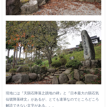
現地には『天隕石降落之蹟地の碑』と『日本最大の隕石気
仙號降落碑文』があるが、とても達筆なのでところどころ
解読できない文字がある。。。