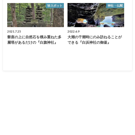
珍スポット
神社・仏閣
2021.7.25
2022.6.9
磐座の上に自然石を積み重ねた多
大潮の干潮時にのみ訪ねることが
層塔があるだけの『白旗神社』
できる『白浜神社の御釜』