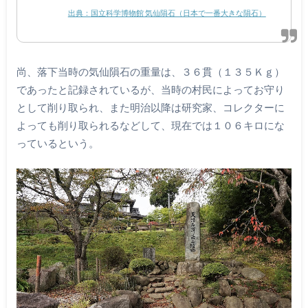
出典：
国立科学博物館 気仙隕石（日本で一番大きな隕石）
尚、落下当時の気仙隕石の重量は、３６貫（１３５Ｋｇ）
であったと記録されているが、当時の村民によってお守り
として削り取られ、また明治以降は研究家、コレクターに
よっても削り取られるなどして、現在では１０６キロにな
っているという。