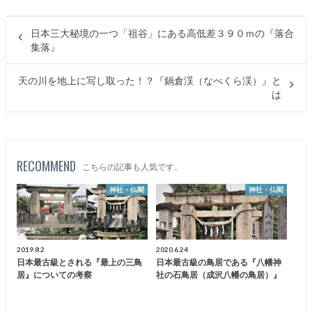
日本三大秘境の一つ「祖谷」にある高低差３９０ｍの『落合
集落』
天の川を地上に写し取った！？『鍋倉渓（なべくら渓）』と
は
RECOMMEND
こちらの記事も人気です。
神社・仏閣
神社・仏閣
2019.8.2
2020.6.24
日本最古級とされる『最上の三鳥
日本最古級の鳥居である『八幡神
居』についての考察
社の石鳥居（成沢八幡の鳥居）』