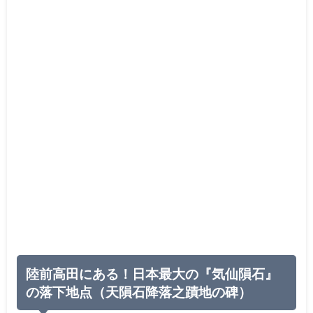
陸前高田にある！日本最大の『気仙隕石』
の落下地点（天隕石降落之蹟地の碑）