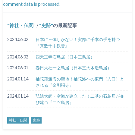
comment data is processed.
神社・仏閣
/
史跡
の最新記事
2024.06.02
日本に三体しかない！実際に千本の手を持つ
『真数千手観音』
2024.06.02
四天王寺石鳥居（日本三鳥居）
2024.06.01
春日大社一之鳥居（日本三大木造鳥居）
2024.01.14
補陀落渡海の聖地！補陀洛への東門（入口）と
される『金剛福寺』
2024.01.14
弘法大師・空海が建立した！二基の石鳥居が並
び建つ『二ツ鳥居』
神社・仏閣
史跡