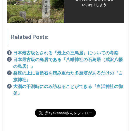
いいね！しよう
Related Posts:
日本最古級とされる『最上の三鳥居』についての考察
日本最古級の鳥居である『八幡神社の石鳥居（成沢八幡
の鳥居）』
磐座の上に自然石を積み重ねた多層塔があるだけの『白
旗神社』
大潮の干潮時にのみ訪ねることができる『白浜神社の御
釜』