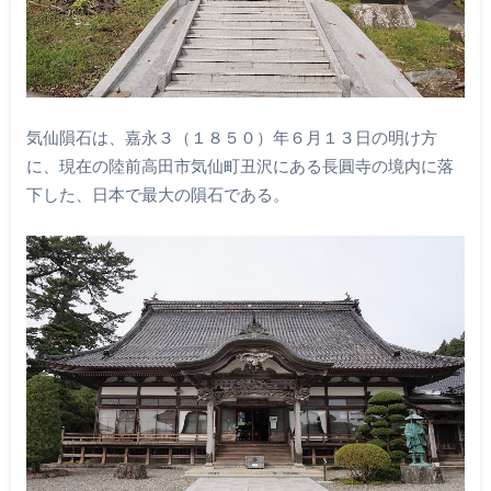
気仙隕石は、嘉永３（１８５０）年６月１３日の明け方
に、現在の陸前高田市気仙町丑沢にある長圓寺の境内に落
下した、日本で最大の隕石である。