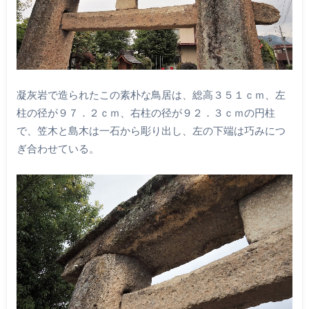
凝灰岩で造られたこの素朴な鳥居は、総高３５１ｃｍ、左
柱の径が９７．２ｃｍ、右柱の径が９２．３ｃｍの円柱
で、笠木と島木は一石から彫り出し、左の下端は巧みにつ
ぎ合わせている。