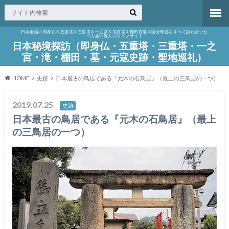
日本全国の即身仏＆五重塔＆三重塔＆一之宮＆滝百選＆棚田百選＆国分寺跡をすべて訪ね歩いた
一人旅の達人のウェブサイト
日本秘境探訪（即身仏・五重塔・三重塔・一之
宮・滝・棚田・墓・元寇史跡・聖地巡礼）
HOME
史跡
日本最古の鳥居である『元木の石鳥居』（最上の三鳥居の一つ）
2019.07.25
史跡
日本最古の鳥居である『元木の石鳥居』（最上
の三鳥居の一つ）