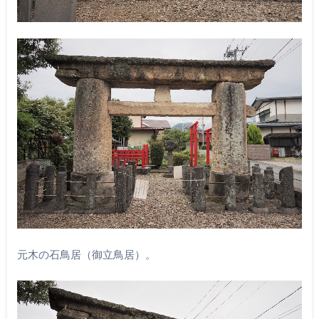
元木の石鳥居（御立鳥居）。