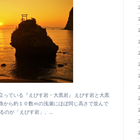
立っている『えびす岩・大黒岩』 えびす岩と大黒
路から約１０数ｍの浅瀬にほぼ同じ高さで並んで
あるのが「えびす岩」、…