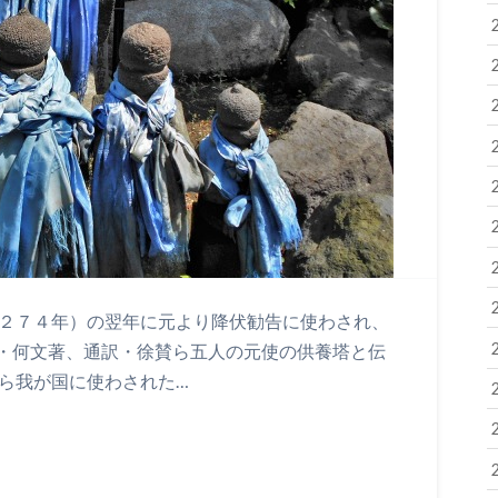
１２７４年）の翌年に元より降伏勧告に使わされ、
・何文著、通訳・徐賛ら五人の元使の供養塔と伝
から我が国に使わされた…