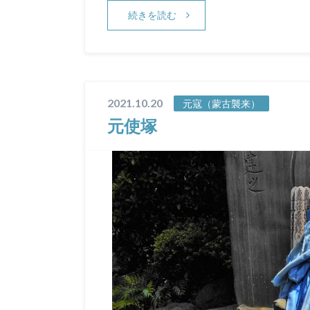
続きを読む
2021.10.20
元寇（蒙古襲来）
元使塚