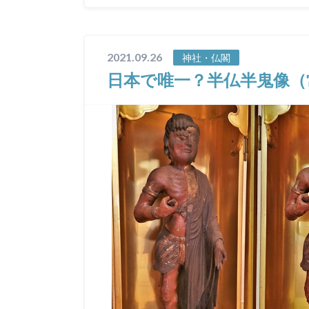
2021.09.26
神社・仏閣
日本で唯一？半仏半鬼像（