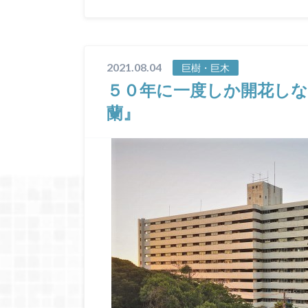
2021.08.04
巨樹・巨木
５０年に一度しか開花しな
蘭』