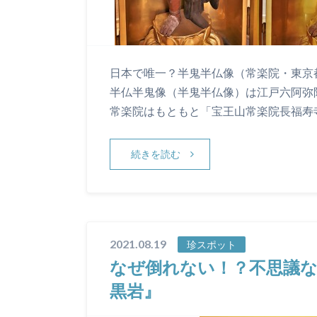
日本で唯一？半鬼半仏像（常楽院・東京
半仏半鬼像（半鬼半仏像）は江戸六阿弥
常楽院はもともと「宝王山常楽院長福寿
続きを読む
2021.08.19
珍スポット
なぜ倒れない！？不思議
黒岩』