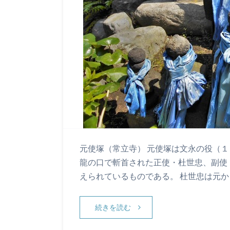
元使塚（常立寺） 元使塚は文永の役（
龍の口で斬首された正使・杜世忠、副使
えられているものである。 杜世忠は元
続きを読む