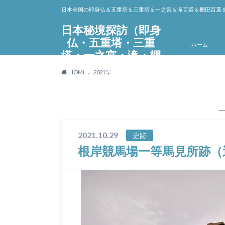
日本全国の即身仏＆五重塔＆三重塔＆一之宮＆滝百選＆棚田百選
日本秘境探訪（即身
仏・五重塔・三重
ホーム
塔・一之宮・滝・棚
田・墓・元寇史跡・
HOME
2021年
聖地巡礼）
2021.10.29
史跡
根岸競馬場一等馬見所跡（